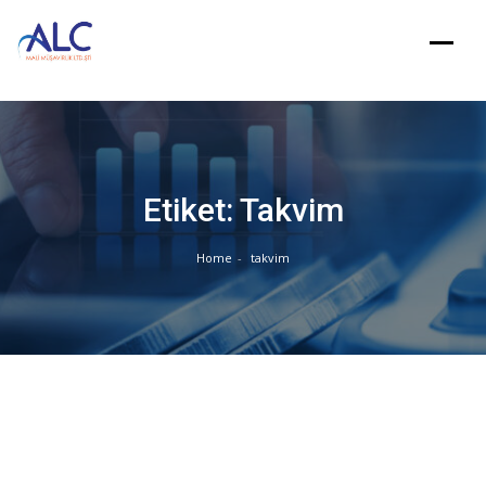
Skip
to
content
Etiket:
Takvim
Home
takvim